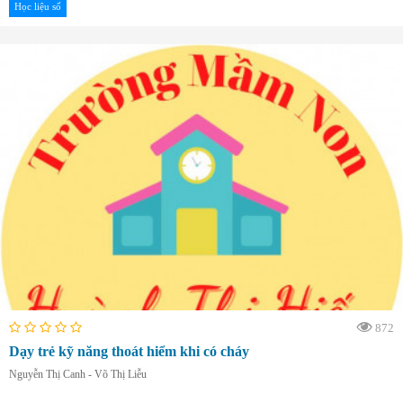
Học liệu số
872
Dạy trẻ kỹ năng thoát hiểm khi có cháy
Nguyễn Thị Canh - Võ Thị Liễu