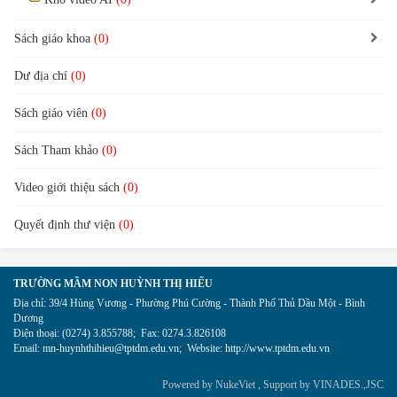
Sách giáo khoa
(0)
Dư địa chí
(0)
Sách giáo viên
(0)
Sách Tham khảo
(0)
Video giới thiệu sách
(0)
Quyết định thư viện
(0)
TRƯỜNG MẦM NON HUỲNH THỊ HIẾU
Địa chỉ:
39/4 Hùng Vương - Phường Phú Cường - Thành Phố Thủ Dầu Một - Bình
Dương
Điện thoại:
(0274) 3.855788
;
Fax:
0274.3.826108
Email:
mn-huynhthihieu@tptdm.edu.vn
;
Website:
http://www.tptdm.edu.vn
Powered by
NukeViet
, Support by
VINADES.,JSC