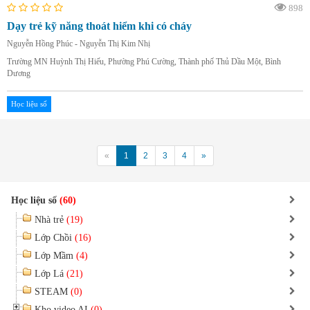
898
Dạy trẻ kỹ năng thoát hiểm khi có cháy
Nguyễn Hồng Phúc - Nguyễn Thị Kim Nhị
Trường MN Huỳnh Thị Hiếu, Phường Phú Cường, Thành phố Thủ Dầu Một, Bình
Dương
Học liệu số
«
1
2
3
4
»
Học liệu số
(60)
Nhà trẻ
(19)
Lớp Chồi
(16)
Lớp Mầm
(4)
Lớp Lá
(21)
STEAM
(0)
Kho video AI
(0)